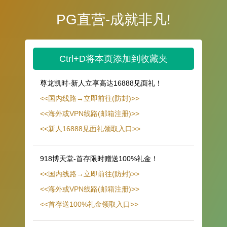
PG直营-成就非凡!
Ctrl+D将本页添加到收藏夹
尊龙凯时-新人立享高达16888见面礼！
<<国内线路→立即前往(防封)>>
<<海外或VPN线路(邮箱注册)>>
<<新人16888见面礼领取入口>>
918博天堂-首存限时赠送100%礼金！
<<国内线路→立即前往(防封)>>
<<海外或VPN线路(邮箱注册)>>
<<首存送100%礼金领取入口>>